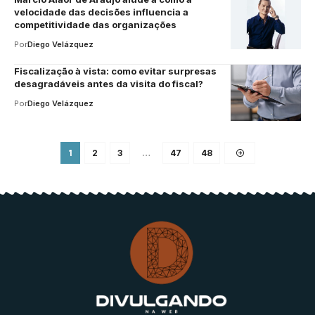
velocidade das decisões influencia a
competitividade das organizações
Por
Diego Velázquez
Fiscalização à vista: como evitar surpresas
desagradáveis antes da visita do fiscal?
Por
Diego Velázquez
1
2
3
…
47
48