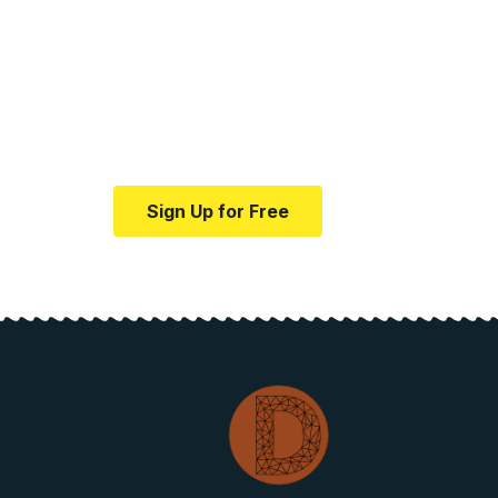
Your one-stop resour
medical news and ed
Your one-stop resource for medical news
Sign Up for Free