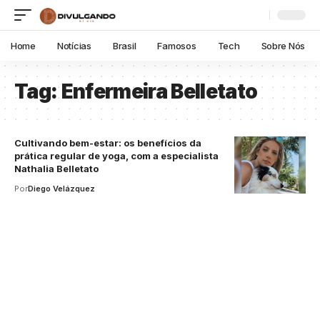
Home
Notícias
Brasil
Famosos
Tech
Sobre Nós
Tag:
Enfermeira Belletato
Cultivando bem-estar: os benefícios da
prática regular de yoga, com a especialista
Nathalia Belletato
Por
Diego Velázquez
Your one-stop resource for
medical news and
education.