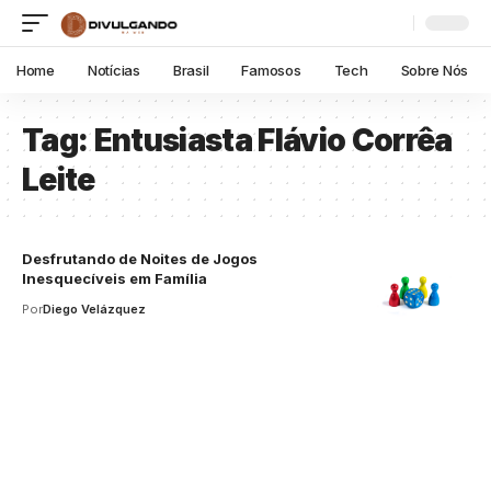
Home
Notícias
Brasil
Famosos
Tech
Sobre Nós
Tag:
Entusiasta Flávio Corrêa
Leite
Desfrutando de Noites de Jogos
Inesquecíveis em Família
Por
Diego Velázquez
Your one-stop resource for
medical news and