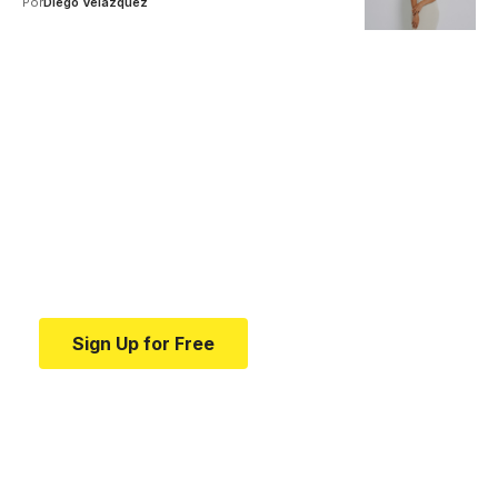
Por
Diego Velázquez
Your one-stop resource for
medical news and
education.
Your one-stop resource for medical news and
education.
Sign Up for Free