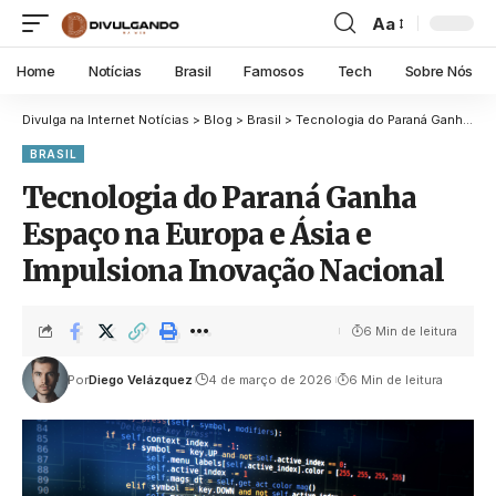
Aa
Home
Notícias
Brasil
Famosos
Tech
Sobre Nós
Divulga na Internet Notícias
>
Blog
>
Brasil
>
Tecnologia do Paraná Ganha Espaço na Europa e Ásia e Impulsiona Inovação Nacional
BRASIL
Tecnologia do Paraná Ganha
Espaço na Europa e Ásia e
Impulsiona Inovação Nacional
6 Min de leitura
Por
Diego Velázquez
4 de março de 2026
6 Min de leitura