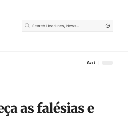
Aa
a as falésias e