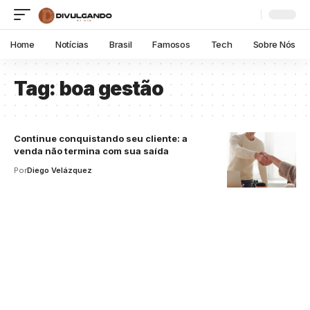
Home
Notícias
Brasil
Famosos
Tech
Sobre Nós
Tag:
boa gestão
Continue conquistando seu cliente: a
venda não termina com sua saída
Por
Diego Velázquez
Your one-stop resource for
medical news and
education.