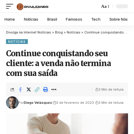
Aa
Home
Notícias
Brasil
Famosos
Tech
Sobre Nós
Divulga na Internet Notícias
>
Blog
>
Notícias
>
Continue conquistando seu cliente: a venda não termina com sua saída
NOTÍCIAS
Continue conquistando seu
cliente: a venda não termina
com sua saída
3 Min de leitura
Por
Diego Velázquez
3 de fevereiro de 2023
3 Min de leitura