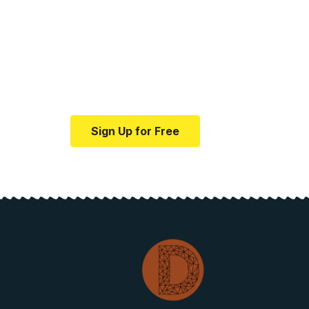
Your one-stop resour
medical news and ed
Your one-stop resource for medical news
Sign Up for Free