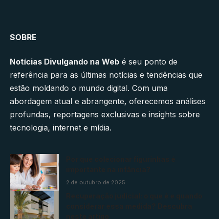
SOBRE
Notícias Divulgando na Web
é seu ponto de
referência para as últimas notícias e tendências que
estão moldando o mundo digital. Com uma
abordagem atual e abrangente, oferecemos análises
profundas, reportagens exclusivas e insights sobre
tecnologia, internet e mídia.
Por que colecionar figurinhas é
importante na infância?
2 de outubro de 2025
Recuperação judicial: o que é e quando
considerar essa medida? Descubra
neste artigo