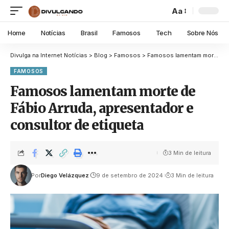
Aa
Home
Notícias
Brasil
Famosos
Tech
Sobre Nós
Divulga na Internet Notícias
>
Blog
>
Famosos
>
Famosos lamentam morte de Fábio Arruda, apresentador e consultor de etiqueta
FAMOSOS
Famosos lamentam morte de
Fábio Arruda, apresentador e
consultor de etiqueta
3 Min de leitura
Por
Diego Velázquez
9 de setembro de 2024
3 Min de leitura