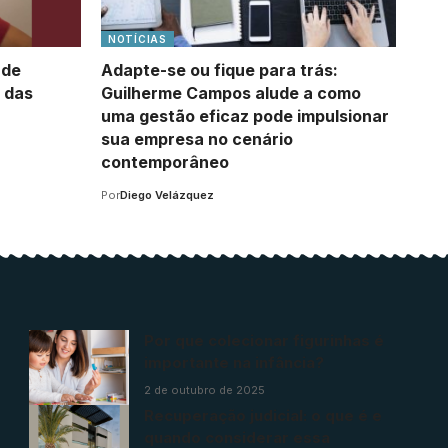
NOTÍCIAS
 de
Adapte-se ou fique para trás:
 das
Guilherme Campos alude a como
uma gestão eficaz pode impulsionar
sua empresa no cenário
contemporâneo
Por
Diego Velázquez
Por que colecionar figurinhas é
importante na infância?
2 de outubro de 2025
Recuperação judicial: o que é e
quando considerar essa