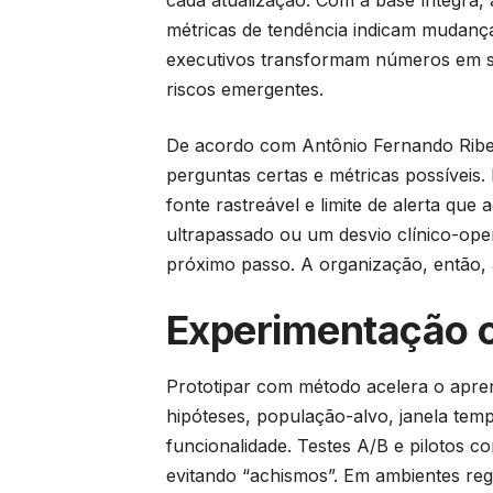
cada atualização. Com a base íntegra, 
métricas de tendência indicam mudança
executivos transformam números em si
riscos emergentes.
De acordo com Antônio Fernando Ribeir
perguntas certas e métricas possíveis. P
fonte rastreável e limite de alerta qu
ultrapassado ou um desvio clínico-oper
próximo passo. A organização, então, 
Experimentação 
Prototipar com método acelera o apr
hipóteses, população-alvo, janela temp
funcionalidade. Testes A/B e pilotos 
evitando “achismos”. Em ambientes reg