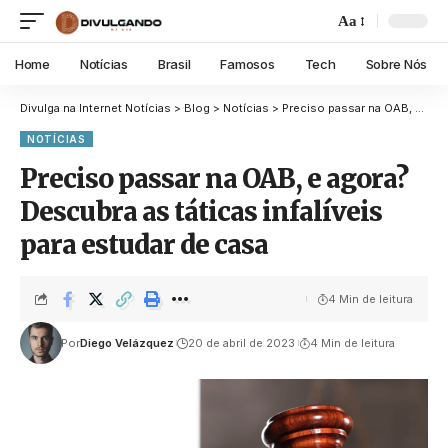
Aa
Home
Notícias
Brasil
Famosos
Tech
Sobre Nós
Divulga na Internet Notícias
>
Blog
>
Notícias
>
Preciso passar na OAB, e agora? Descubra as táticas infalíveis para estudar de casa
NOTÍCIAS
Preciso passar na OAB, e agora?
Descubra as táticas infalíveis
para estudar de casa
4 Min de leitura
Por
Diego Velázquez
20 de abril de 2023
4 Min de leitura