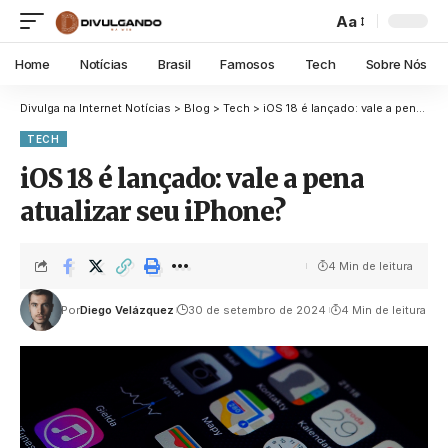
Aa
Home
Notícias
Brasil
Famosos
Tech
Sobre Nós
Divulga na Internet Notícias
>
Blog
>
Tech
>
iOS 18 é lançado: vale a pena atualizar seu iPhone?
TECH
iOS 18 é lançado: vale a pena
atualizar seu iPhone?
4 Min de leitura
Por
Diego Velázquez
30 de setembro de 2024
4 Min de leitura