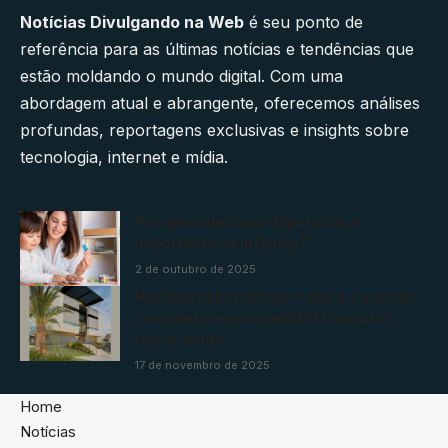
Notícias Divulgando na Web
é seu ponto de
referência para as últimas notícias e tendências que
estão moldando o mundo digital. Com uma
abordagem atual e abrangente, oferecemos análises
profundas, reportagens exclusivas e insights sobre
tecnologia, internet e mídia.
Por que colecionar figurinhas é
importante na infância?
2 de outubro de 2025
Recuperação judicial: o que é e quando
considerar essa medida? Descubra
neste artigo
17 de novembro de 2025
Home
Notícias