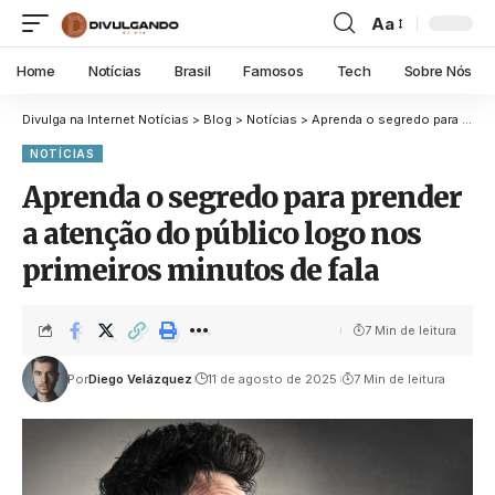
Aa
Home
Notícias
Brasil
Famosos
Tech
Sobre Nós
Divulga na Internet Notícias
>
Blog
>
Notícias
>
Aprenda o segredo para prender a atenção do público logo nos primeiros minutos de fala
NOTÍCIAS
Aprenda o segredo para prender
a atenção do público logo nos
primeiros minutos de fala
7 Min de leitura
Por
Diego Velázquez
11 de agosto de 2025
7 Min de leitura