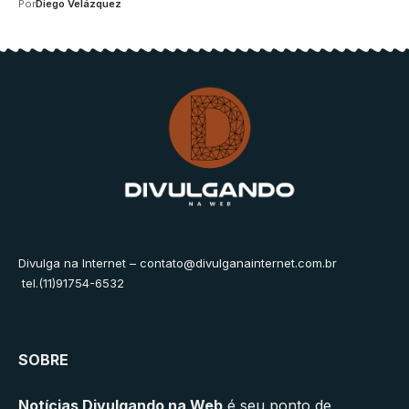
Por
Diego Velázquez
Divulga na Internet –
contato@divulganainternet.com.br
tel.(11)91754-6532
SOBRE
Notícias Divulgando na Web
é seu ponto de