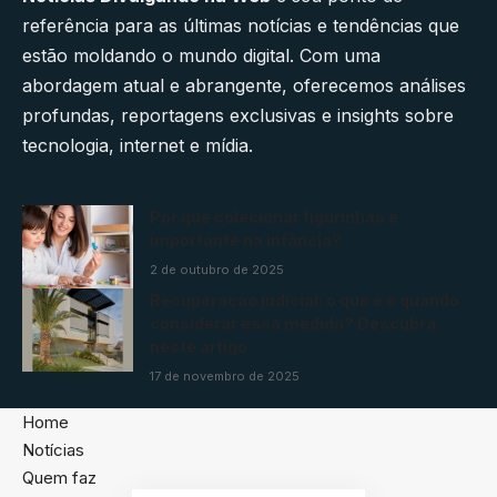
referência para as últimas notícias e tendências que
estão moldando o mundo digital. Com uma
abordagem atual e abrangente, oferecemos análises
profundas, reportagens exclusivas e insights sobre
tecnologia, internet e mídia.
Por que colecionar figurinhas é
importante na infância?
2 de outubro de 2025
Recuperação judicial: o que é e quando
considerar essa medida? Descubra
neste artigo
17 de novembro de 2025
Home
Notícias
Quem faz