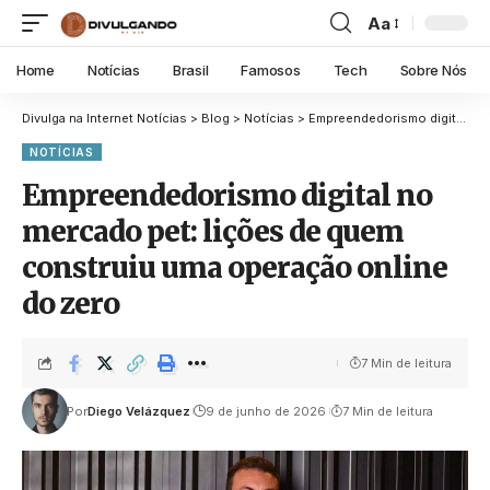
Aa
Home
Notícias
Brasil
Famosos
Tech
Sobre Nós
Divulga na Internet Notícias
>
Blog
>
Notícias
>
Empreendedorismo digital no mercado pet: lições de quem construiu uma operação online do zero
NOTÍCIAS
Empreendedorismo digital no
mercado pet: lições de quem
construiu uma operação online
do zero
7 Min de leitura
Por
Diego Velázquez
9 de junho de 2026
7 Min de leitura