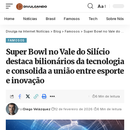
Aa
Home
Notícias
Brasil
Famosos
Tech
Sobre Nós
Divulga na Internet Notícias
>
Blog
>
Famosos
>
Super Bowl no Vale do Silício destaca bilionários da tecnologia e consolida a união entre esporte e inovação
FAMOSOS
Super Bowl no Vale do Silício
destaca bilionários da tecnologia
e consolida a união entre esporte
e inovação
6 Min de leitura
Por
Diego Velázquez
12 de fevereiro de 2026
6 Min de leitura