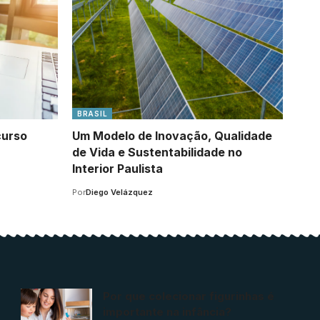
BRASIL
curso
Um Modelo de Inovação, Qualidade
de Vida e Sustentabilidade no
Interior Paulista
Por
Diego Velázquez
Por que colecionar figurinhas é
importante na infância?