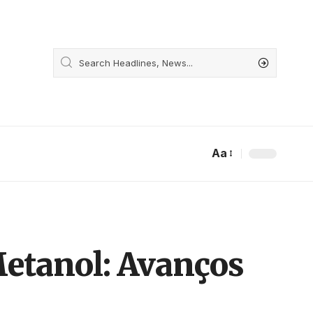
Aa
etanol: Avanços