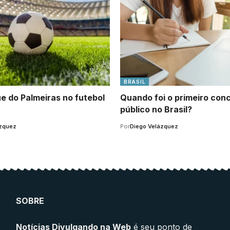
BRASIL
e do Palmeiras no futebol
Quando foi o primeiro con
público no Brasil?
ázquez
Por
Diego Velázquez
SOBRE
Notícias Divulgando na Web
é seu ponto de