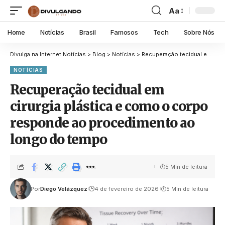
Aa
Home
Notícias
Brasil
Famosos
Tech
Sobre Nós
Divulga na Internet Notícias
>
Blog
>
Notícias
>
Recuperação tecidual em cirurgia plástica e como o corpo responde ao procedimento ao longo do tempo
NOTÍCIAS
Recuperação tecidual em
cirurgia plástica e como o corpo
responde ao procedimento ao
longo do tempo
5 Min de leitura
Por
Diego Velázquez
4 de fevereiro de 2026
5 Min de leitura